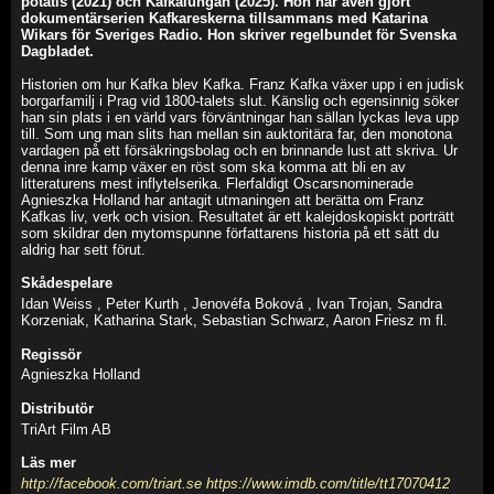
potatis (2021) och Kafkalungan (2025). Hon har även gjort
dokumentärserien Kafkareskerna tillsammans med Katarina
Wikars för Sveriges Radio. Hon skriver regelbundet för Svenska
Dagbladet.
Historien om hur Kafka blev Kafka. Franz Kafka växer upp i en judisk
borgarfamilj i Prag vid 1800-talets slut. Känslig och egensinnig söker
han sin plats i en värld vars förväntningar han sällan lyckas leva upp
till. Som ung man slits han mellan sin auktoritära far, den monotona
vardagen på ett försäkringsbolag och en brinnande lust att skriva. Ur
denna inre kamp växer en röst som ska komma att bli en av
litteraturens mest inflytelserika. Flerfaldigt Oscarsnominerade
Agnieszka Holland har antagit utmaningen att berätta om Franz
Kafkas liv, verk och vision. Resultatet är ett kalejdoskopiskt porträtt
som skildrar den mytomspunne författarens historia på ett sätt du
aldrig har sett förut.
Skådespelare
Idan Weiss , Peter Kurth , Jenovéfa Boková , Ivan Trojan, Sandra
Korzeniak, Katharina Stark, Sebastian Schwarz, Aaron Friesz m fl.
Regissör
Agnieszka Holland
Distributör
TriArt Film AB
Läs mer
http://facebook.com/triart.se
https://www.imdb.com/title/tt17070412