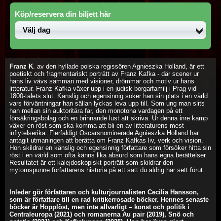
Köp/reservera din biljett här
Franz K
. av den hyllade polska regissören Agnieszka Holland, är ett
poetiskt och fragmentariskt porträtt av Franz Kafka - där scener ur
hans liv vävs samman med visioner, drömmar och motiv ur hans
litteratur. Franz Kafka växer upp i en judisk borgarfamilj i Prag vid
1800-talets slut. Känslig och egensinnig söker han sin plats i en värld
vars förväntningar han sällan lyckas leva upp till. Som ung man slits
han mellan sin auktoritära far, den monotona vardagen på ett
försäkringsbolag och en brinnande lust att skriva. Ur denna inre kamp
växer en röst som ska komma att bli en av litteraturens mest
inflytelserika. Flerfaldigt Oscarsnominerade Agnieszka Holland har
antagit utmaningen att berätta om Franz Kafkas liv, verk och vision.
Hon skildrar en känslig och egensinnig författare som försöker hitta sin
röst i en värld som ofta känns lika absurd som hans egna berättelser.
Resultatet är ett kalejdoskopiskt porträtt som skildrar den
mytomspunne författarens historia på ett sätt du aldrig har sett förut.
Inleder gör författaren och kulturjournalisten Cecilia Hansson,
som är författare till en rad kritikerrosade böcker. Hennes senaste
böcker är Hopplöst, men inte allvarligt – konst och politik i
Centraleuropa (2021) och romanerna Au pair (2019), Snö och