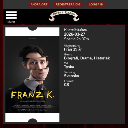
ÄNDRA ORT
REGISTRERA DIG
LOGGA IN
FRANZ K. (SV. TXT) (TYSKT TAL)
Menu
Premiärdatum
2026-03-27
Speltid 2h 07m
Åldersgräns:
Från 15 år
Genre:
Biografi, Drama, Historisk
Tal:
Tyska
Textning:
Svenska
Format:
CS