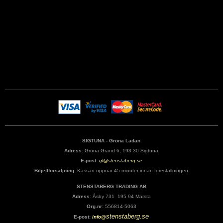
SIGTUNA - Gröna Ladan
Adress:
Gröna Gränd 6, 193 30 Sigtuna
E-post:
gl@stenstaberg.se
Biljettförsäljning:
Kassan öppnar 45 minuter innan föreställningen
STENSTABERG TRADING AB
Adress
: Åsby 731 195 94 Märsta
Org.nr:
556814-5063
stenstaberg.se
E-post:
info@