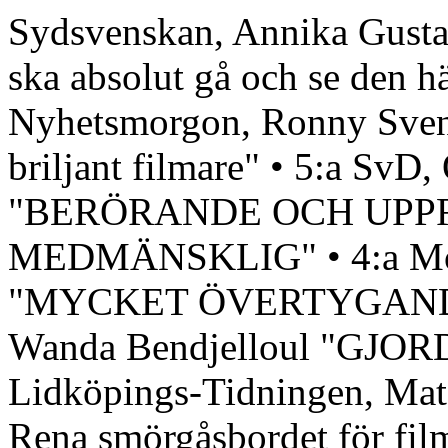
Sydsvenskan, Annika Gus
ska absolut gå och se den h
Nyhetsmorgon, Ronny Svenss
briljant filmare" • 5:a SvD
"BERÖRANDE OCH UP
MEDMÄNSKLIG" • 4:a Movi
"MYCKET ÖVERTYGANDE!"
Wanda Bendjelloul "GJO
Lidköpings-Tidningen, 
Rena smörgåsbordet för fil