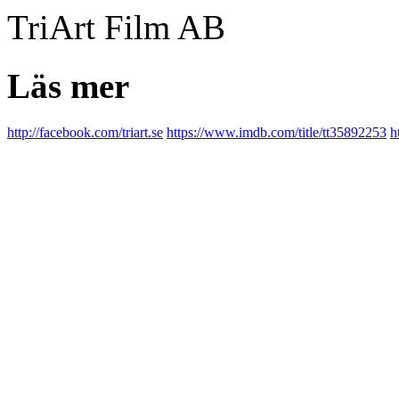
TriArt Film AB
Läs mer
http://facebook.com/triart.se
https://www.imdb.com/title/tt35892253
h