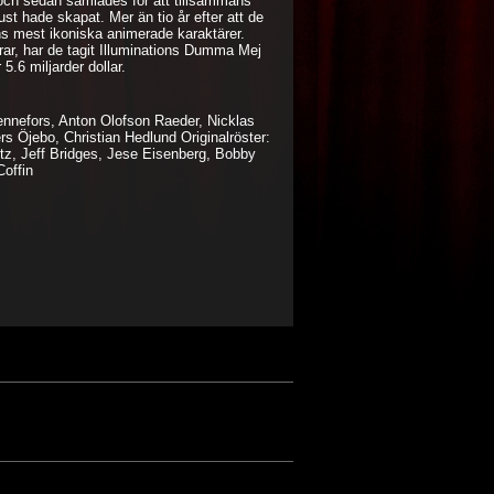
n och sedan samlades för att tillsammans
ust hade skapat. Mer än tio år efter att de
ons mest ikoniska animerade karaktärer.
drar, har de tagit Illuminations Dumma Mej
 5.6 miljarder dollar.
ennefors, Anton Olofson Raeder, Nicklas
s Öjebo, Christian Hedlund Originalröster:
tz, Jeff Bridges, Jese Eisenberg, Bobby
Coffin