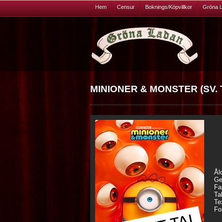
Hem
Censur
Boknings/Köpvillkor
Gröna 
MINIONER & MONSTER (SV. T
Ål
Ge
Fa
Ta
Te
Fo