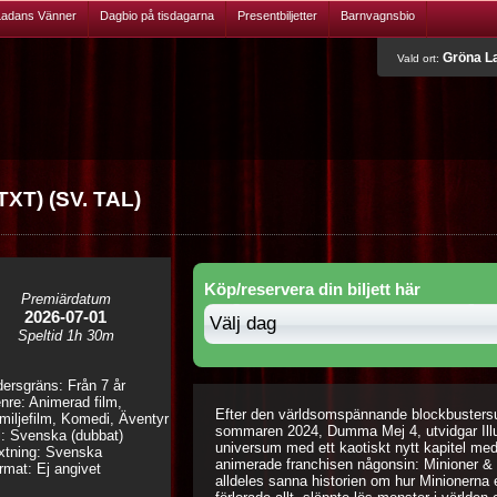
Ladans Vänner
Dagbio på tisdagarna
Presentbiljetter
Barnvagnsbio
Gröna La
Vald ort:
XT) (SV. TAL)
Köp/reservera din biljett här
Premiärdatum
2026-07-01
Speltid
1h 30m
dersgräns: Från 7 år
nre: Animerad film,
Efter den världsomspännande blockbusters
miljefilm, Komedi, Äventyr
sommaren 2024, Dumma Mej 4, utvidgar Illum
l: Svenska (dubbat)
universum med ett kaotiskt nytt kapitel med 
xtning: Svenska
animerade franchisen någonsin: Minioner & M
rmat: Ej angivet
alldeles sanna historien om hur Minionerna e