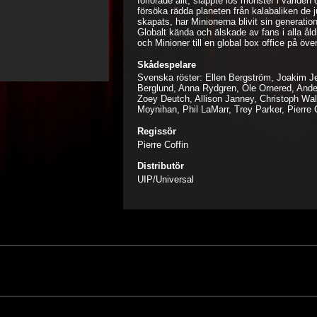
förlorade allt, släppte lös monster i världe
försöka rädda planeten från kalabaliken de j
skapats, har Minionerna blivit sin generati
Globalt kända och älskade av fans i alla ål
och Minioner till en global box office på över
Skådespelare
Svenska röster: Ellen Bergström, Joakim J
Berglund, Anna Rydgren, Ole Ornered, Ander
Zoey Deutch, Allison Janney, Christoph Wal
Moynihan, Phil LaMarr, Trey Parker, Pierre 
Regissör
Pierre Coffin
Distributör
UIP/Universal