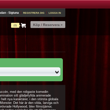
dan - Sigtuna
REGISTRERA DIG
LOGGA IN
(0)
uccén, med den roligaste komedin
ination sitt glädjefyllda animerade
helt nya karaktärer, i den största globala
onster. Det här är den vilda, larviga och
rövrade Hollywood, blev filmstjärnor,