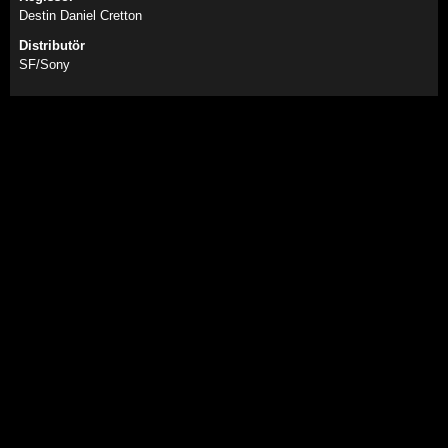
Destin Daniel Cretton
Distributör
SF/Sony
Spider-Man: Brand New Day (Sv. txt) (Eng. tal)