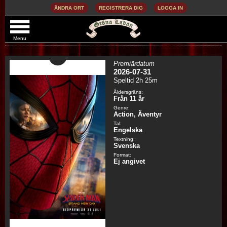
ÄNDRA ORT
REGISTRERA DIG
LOGGA IN
SPIDER-MAN: BRAND NEW DAY (SV. TXT)
(ENG. TAL)
Menu
Premiärdatum
2026-07-31
Speltid 2h 25m
Åldersgräns:
Från 11 år
Genre:
Action, Äventyr
Tal:
Engelska
Textning:
Svenska
Format:
Ej angivet