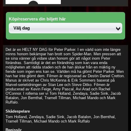
Köp/reservera din biljett här
Det är en HELT NY DAG för Peter Parker. I en värld som inte längre
minns honom bekämpar han brott som Spider-Man. Men pressen att
se sina vänner gå vidare utan honom gör att något inom Peter
förändras. Samtidigt är det en förändring som kan vara enda
möjligheten att rädda staden och de han älskar från en mäktig ny
fiende som ingen ens kan se. Världen må ha glömt Peter Parker. Men
han har inte glömt dem. Filmen är regisserad av Destin Daniel Cretton.
Manus är skrivet av Chris McKenna & Erik Sommers baserat på
Marvel-serietidningen av Stan Lee och Steve Ditko. Filmen är
producerad av Kevin Feige, Amy Pascal, Avi Arad och Rachel
O'Connor. I rollerna ser vi Tom Holland, Zendaya, Sadie Sink, Jacob
Batalon, Jon Bernthal, Tramell Tillman, Michael Mando och Mark
Ruffalo.
Skådespelare
Tom Holland, Zendaya, Sadie Sink, Jacob Batalon, Jon Bernthal,
Tramell Tillman, Michael Mando och Mark Ruffalo
Regissör