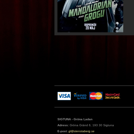
SIGTUNA - Gröna Ladan
Adress:
Gröna Gränd 6, 193 30 Sigtuna
E-post:
gl@stenstaberg.se