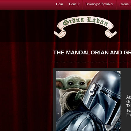
Hem
Censur
Boknings/Köpvillkor
Gröna 
THE MANDALORIAN AND GROG
Ål
Ge
Ta
Te
Fo