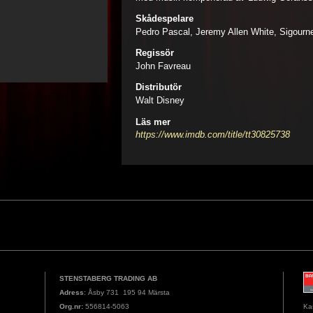
Skådespelare
Pedro Pascal, Jeremy Allen White, Sigour
Regissör
John Favreau
Distributör
Walt Disney
Läs mer
https://www.imdb.com/title/tt30825738
STENSTABERG TRADING AB
Adress
: Åsby 731 195 94 Märsta
Org.nr:
556814-5063
Ka