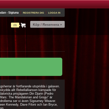
dan - Sigtuna
REGISTRERA DIG
LOGGA IN
(0)
igsherrar är fortfarande utspridda i galaxen.
skydda allt Rebellalliansen kämpade för
aloriska prisjägaren Din Djarin (Pedro
 Wars: The Mandalorian and Grogu" är
drollerna ser vi även Sigourney Weaver.
leen Kennedy, Dave Filoni och Ian Bryce,
on.