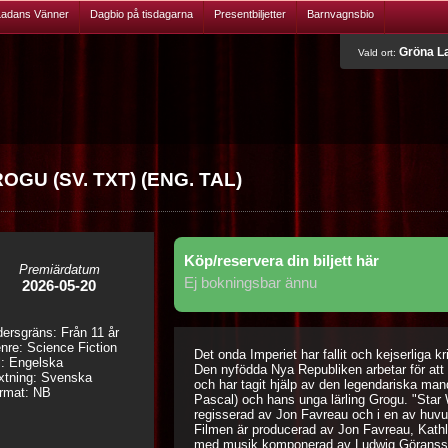
Ladans Vänner
Dagbio på tisdagarna
Presentbiljetter
Barnvagnsbio
Gröna La
Vald ort:
U (SV. TXT) (ENG. TAL)
Köp/reservera din biljett här
Premiärdatum
Ej bokningsbar ännu
2026-05-20
dersgräns: Från 11 år
nre: Science Fiction
Det onda Imperiet har fallit och kejserliga kr
l: Engelska
Den nyfödda Nya Republiken arbetar för att 
xtning: Svenska
och har tagit hjälp av den legendariska mand
rmat: NB
Pascal) och hans unga lärling Grogu. "Star
regisserad av Jon Favreau och i en av huvu
Filmen är producerad av Jon Favreau, Kath
med musik komponerad av Ludwig Göranss